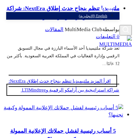
ملتيميديا تنظم بنجاح حدث إطلاق NextEra: شراكة
العربية
استراتيجية بين أرامكو الرقمية وLTIMindtree
English
(
الإنجليزية
)
بواسطة
MultiMedia Club
المقالات
0 التعليقات
تعد شركة ملتيميديا أحد الأسماء البارزة في مجال التسويق
الرقمي وإدارة الفعاليات في المملكة العربية السعودية. بأكثر من
12 عامًا…
إقرأ المزيد
ملتيميديا تنظم بنجاح حدث إطلاق NextEra:
شراكة استراتيجية بين أرامكو الرقمية وLTIMindtree
5 أسباب رئيسية لفشل حملاتك الإعلانية الممولة