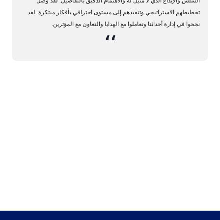
السلس والإبداع الذي لا مثيل له والاهتمام الدقيق بالتفاصيل. لقد وصل
تخطيطهم الاستراتيجي وتنفيذهم إلى مستوى احترافي بأفكار مبتكرة. لقد
نجحوا في إدارة أحداثنا وتعاملوا مع الهدايا والتعاون مع المؤثرين.
،،