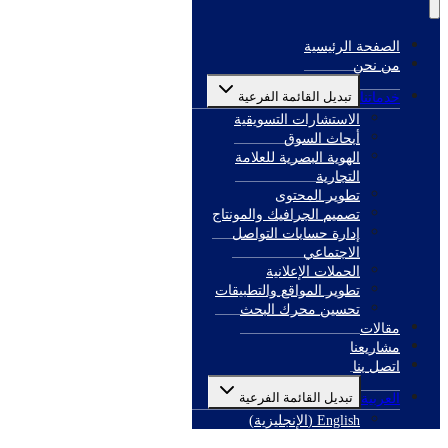
الصفحة الرئيسية
من نحن
خدماتنا
تبديل القائمة الفرعية
الاستشارات التسويقية
أبحاث السوق
الهوية البصرية للعلامة
التجارية
تطوير المحتوى
تصميم الجرافيك والمونتاج
إدارة حسابات التواصل
الاجتماعي
الحملات الإعلانية
تطوير المواقع والتطبيقات
تحسين محرك البحث
مقالات
مشاريعنا
اتصل بنا
العربية
تبديل القائمة الفرعية
English
(
الإنجليزية
)