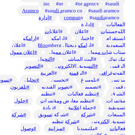
inc
#
pr
#
pr agency
#
saudi
Aramco
#
saudi aramco co
#
saudi aramco
saudiaramco
#
company
#
إدارة
الفعاليات
#
إدارة
اللوجستيات
#
إعلان
#
إعلانات
انستقرام
#
اختبار
#
ارامكو
#
ارامكو
السعودية
#
ارامكو ديجتال Bloomberg
#
اعلان
سناب شات ممول
#
اعلان ممول
#
اعلان ممول
تيك توك
#
البث المباشر
#
التحول
الرقمي
#
التسويق الالكتروني
#
التصوير
الفوتوغرافي
#
الرقمنة
#
العربية
بيزنس
#
بلومبرغ
#
تحسين
#
تحليل
#
تسوي
رقمى
#
تصميم
#
تصوير الفيديو
#
تلفزيون
الشرق
#
تنظيم فعاليات
#
تنظيم
مؤتمرات
#
تنظيم معارض ومؤتمرات
#
حلول
تسويقية
#
حملة إعلانية
#
زيادة
المبيعات
#
شركة
#
شركة تسويق
#
شركة
تسويق الكتروني
#
شركة تنظيم
فعاليات
#
ملتيميديا
#
ميزانية
#
وصول