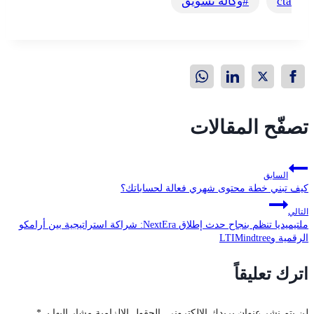
cta
#
وكالة تسويق
تصفّح المقالات
السابق
كيف تبني خطة محتوى شهري فعالة لحساباتك؟
التالي
ملتيميديا تنظم بنجاح حدث إطلاق NextEra: شراكة استراتيجية بين أرامكو
الرقمية وLTIMindtree
اترك تعليقاً
لن يتم نشر عنوان بريدك الإلكتروني.
الحقول الإلزامية مشار إليها بـ
*