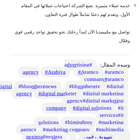
خدمة عملاء متميزة: تضع الشركة احتياجات عملائها في المقام
الأول، وتقدم لهم دعمًا شاملاً طوال فترة التعاون.
تواصل مع ملتيميديا الآن لتبدأ رحلتك نحو تحقيق تواجد رقمي قوي
وفعّال.
وسوم المقال:
#
advertising
agency
#
Arabiya
#
Aramco
#
aramco
company
#
aramco
igital
#
bloombergnews
#
bloombergtv
#
digital
agency
#
digital marketer
#
digital marketing
agency
#
digital marketing
company
#
digital solutions
#
it
services
#
it
solutions
#
ltimindtree
#
marketing
agency
#
marketing company
#
multimedia
club تسويق رقمي
#
nextera
#
nextera