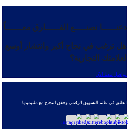
دعنــــــا نصنـــــع الفــــــارق معـــــــاً
هل ترغب في نجاح أكبر وانتشار أوسع
لعلامتك التجارية؟
تواصل معنا الآن
انطلق في عالم التسويق الرقمي وحقق النجاح مع ملتيميديا