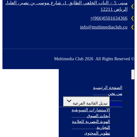
مبنى 5 – الباب الخلفي الطابق 1، شارع موسى بن نصير، العليا،
الرياض 12211
0501634366(966)+
info@multimediaclub.co
© Multimedia Club 2026 All Rights Reserved
الصفحة الرئيسية
من نحن
خدماتنا
تبديل القائمة الفرعية
الاستشارات التسويقية
أبحاث السوق
الهوية البصرية للعلامة
التجارية
تطوير المحتوى