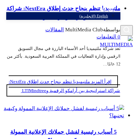
ملتيميديا تنظم بنجاح حدث إطلاق NextEra: شراكة
العربية
استراتيجية بين أرامكو الرقمية وLTIMindtree
English
(
الإنجليزية
)
بواسطة
MultiMedia Club
المقالات
0 التعليقات
تعد شركة ملتيميديا أحد الأسماء البارزة في مجال التسويق
الرقمي وإدارة الفعاليات في المملكة العربية السعودية. بأكثر من
12 عامًا…
إقرأ المزيد
ملتيميديا تنظم بنجاح حدث إطلاق NextEra:
شراكة استراتيجية بين أرامكو الرقمية وLTIMindtree
5 أسباب رئيسية لفشل حملاتك الإعلانية الممولة